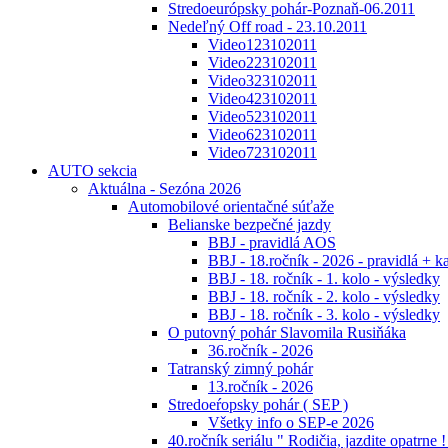
Stredoeurópsky pohár-Poznaň-06.2011
Nedeľný Off road - 23.10.2011
Video123102011
Video223102011
Video323102011
Video423102011
Video523102011
Video623102011
Video723102011
AUTO sekcia
Aktuálna - Sezóna 2026
Automobilové orientačné súťaže
Belianske bezpečné jazdy
BBJ - pravidlá AOS
BBJ - 18.ročník - 2026 - pravidlá + k
BBJ - 18. ročník - 1. kolo - výsledky
BBJ - 18. ročník - 2. kolo - výsledky
BBJ - 18. ročník - 3. kolo - výsledky
O putovný pohár Slavomila Rusiňáka
36.ročník - 2026
Tatranský zimný pohár
13.ročník - 2026
Stredoeŕopsky pohár ( SEP )
Všetky info o SEP-e 2026
40.ročník seriálu " Rodičia, jazdite opatrne !