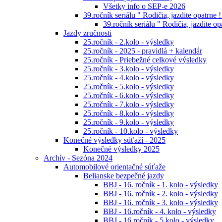
Všetky info o SEP-e 2026
39.ročník seriálu " Rodičia, jazdite opatrne !
39.ročník seriálu " Rodičia, jazdite op
Jazdy zručnosti
25.ročník - 2.kolo - výsledky
25.ročník - 2025 - pravidlá + kalendár
25.ročník - Priebežné celkové výsledky
25.ročník - 3.kolo - výsledky
25.ročník - 4.kolo - výsledky
25.ročník - 5.kolo - výsledky
25.ročník - 6.kolo - výsledky
25.ročník - 7.kolo - výsledky
25.ročník - 8.kolo - výsledky
25.ročník - 9.kolo - výsledky
25.ročník - 10.kolo - výsledky
Konečné výsledky súťaží - 2025
Konečné výsledky 2025
Archív - Sezóna 2024
Automobilové orientačné súťaže
Belianske bezpečné jazdy
BBJ - 16. ročník - 1. kolo - výsledky
BBJ - 16. ročník - 2. kolo - výsledky
BBJ - 16. ročník - 3. kolo - výsledky
BBJ - 16.ročník - 4. kolo - výsledky
BBJ - 16.ročník - 5.kolo - výsledky