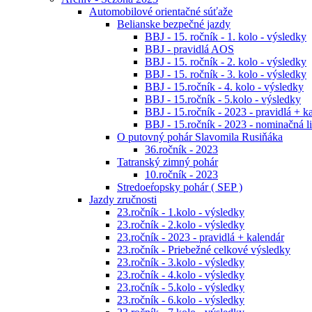
Automobilové orientačné súťaže
Belianske bezpečné jazdy
BBJ - 15. ročník - 1. kolo - výsledky
BBJ - pravidlá AOS
BBJ - 15. ročník - 2. kolo - výsledky
BBJ - 15. ročník - 3. kolo - výsledky
BBJ - 15.ročník - 4. kolo - výsledky
BBJ - 15.ročník - 5.kolo - výsledky
BBJ - 15.ročník - 2023 - pravidlá + k
BBJ - 15.ročník - 2023 - nominačná li
O putovný pohár Slavomila Rusiňáka
36.ročník - 2023
Tatranský zimný pohár
10.ročník - 2023
Stredoeŕopsky pohár ( SEP )
Jazdy zručnosti
23.ročník - 1.kolo - výsledky
23.ročník - 2.kolo - výsledky
23.ročník - 2023 - pravidlá + kalendár
23.ročník - Priebežné celkové výsledky
23.ročník - 3.kolo - výsledky
23.ročník - 4.kolo - výsledky
23.ročník - 5.kolo - výsledky
23.ročník - 6.kolo - výsledky