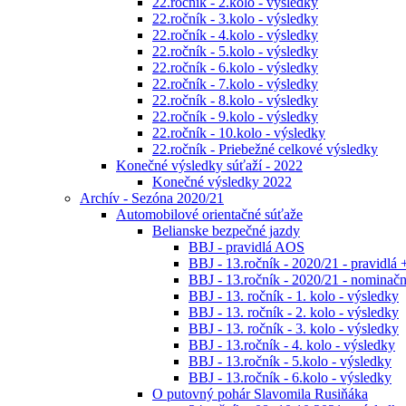
22.ročník - 2.kolo - výsledky
22.ročník - 3.kolo - výsledky
22.ročník - 4.kolo - výsledky
22.ročník - 5.kolo - výsledky
22.ročník - 6.kolo - výsledky
22.ročník - 7.kolo - výsledky
22.ročník - 8.kolo - výsledky
22.ročník - 9.kolo - výsledky
22.ročník - 10.kolo - výsledky
22.ročník - Priebežné celkové výsledky
Konečné výsledky súťaží - 2022
Konečné výsledky 2022
Archív - Sezóna 2020/21
Automobilové orientačné súťaže
Belianske bezpečné jazdy
BBJ - pravidlá AOS
BBJ - 13.ročník - 2020/21 - pravidlá 
BBJ - 13.ročník - 2020/21 - nominačná
BBJ - 13. ročník - 1. kolo - výsledky
BBJ - 13. ročník - 2. kolo - výsledky
BBJ - 13. ročník - 3. kolo - výsledky
BBJ - 13.ročník - 4. kolo - výsledky
BBJ - 13.ročník - 5.kolo - výsledky
BBJ - 13.ročník - 6.kolo - výsledky
O putovný pohár Slavomila Rusiňáka