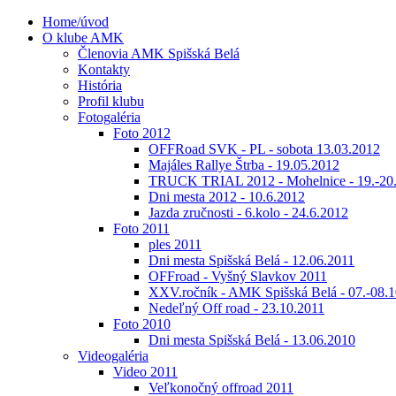
Home/úvod
O klube AMK
Členovia AMK Spišská Belá
Kontakty
História
Profil klubu
Fotogaléria
Foto 2012
OFFRoad SVK - PL - sobota 13.03.2012
Majáles Rallye Štrba - 19.05.2012
TRUCK TRIAL 2012 - Mohelnice - 19.-20
Dni mesta 2012 - 10.6.2012
Jazda zručnosti - 6.kolo - 24.6.2012
Foto 2011
ples 2011
Dni mesta Spišská Belá - 12.06.2011
OFFroad - Vyšný Slavkov 2011
XXV.ročník - AMK Spišská Belá - 07.-08.1
Nedeľný Off road - 23.10.2011
Foto 2010
Dni mesta Spišská Belá - 13.06.2010
Videogaléria
Video 2011
Veľkonočný offroad 2011