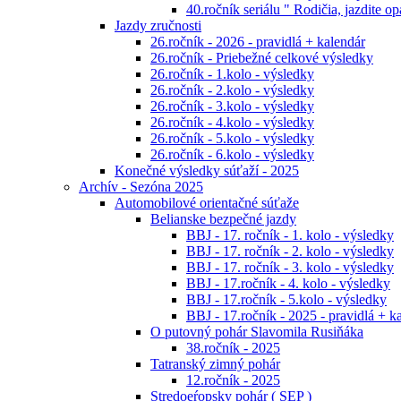
40.ročník seriálu " Rodičia, jazdite op
Jazdy zručnosti
26.ročník - 2026 - pravidlá + kalendár
26.ročník - Priebežné celkové výsledky
26.ročník - 1.kolo - výsledky
26.ročník - 2.kolo - výsledky
26.ročník - 3.kolo - výsledky
26.ročník - 4.kolo - výsledky
26.ročník - 5.kolo - výsledky
26.ročník - 6.kolo - výsledky
Konečné výsledky súťaží - 2025
Archív - Sezóna 2025
Automobilové orientačné súťaže
Belianske bezpečné jazdy
BBJ - 17. ročník - 1. kolo - výsledky
BBJ - 17. ročník - 2. kolo - výsledky
BBJ - 17. ročník - 3. kolo - výsledky
BBJ - 17.ročník - 4. kolo - výsledky
BBJ - 17.ročník - 5.kolo - výsledky
BBJ - 17.ročník - 2025 - pravidlá + k
O putovný pohár Slavomila Rusiňáka
38.ročník - 2025
Tatranský zimný pohár
12.ročník - 2025
Stredoeŕopsky pohár ( SEP )