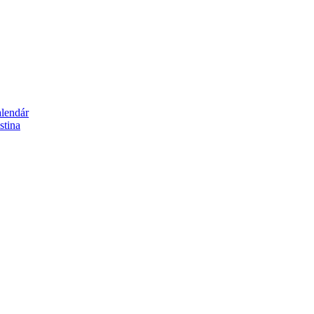
alendár
stina