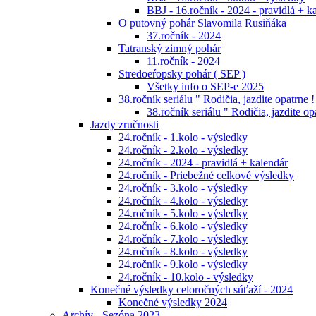
BBJ - 16.ročník - 2024 - pravidlá + k
O putovný pohár Slavomila Rusiňáka
37.ročník - 2024
Tatranský zimný pohár
11.ročník - 2024
Stredoeŕopsky pohár ( SEP )
Všetky info o SEP-e 2025
38.ročník seriálu " Rodičia, jazdite opatrne !
38.ročník seriálu " Rodičia, jazdite op
Jazdy zručnosti
24.ročník - 1.kolo - výsledky
24.ročník - 2.kolo - výsledky
24.ročník - 2024 - pravidlá + kalendár
24.ročník - Priebežné celkové výsledky
24.ročník - 3.kolo - výsledky
24.ročník - 4.kolo - výsledky
24.ročník - 5.kolo - výsledky
24.ročník - 6.kolo - výsledky
24.ročník - 7.kolo - výsledky
24.ročník - 8.kolo - výsledky
24.ročník - 9.kolo - výsledky
24.ročník - 10.kolo - výsledky
Konečné výsledky celoročných súťaží - 2024
Konečné výsledky 2024
Archív - Sezóna 2023