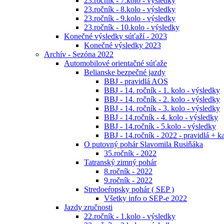
23.ročník - 7.kolo - výsledky
23.ročník - 8.kolo - výsledky
23.ročník - 9.kolo - výsledky
23.ročník - 10.kolo - výsledky
Konečné výsledky súťaží - 2023
Konečné výsledky 2023
Archív - Sezóna 2022
Automobilové orientačné súťaže
Belianske bezpečné jazdy
BBJ - pravidlá AOS
BBJ - 14. ročník - 1. kolo - výsledky
BBJ - 14. ročník - 2. kolo - výsledky
BBJ - 14. ročník - 3. kolo - výsledky
BBJ - 14.ročník - 4. kolo - výsledky
BBJ - 14.ročník - 5.kolo - výsledky
BBJ - 14.ročník - 2022 - pravidlá + k
O putovný pohár Slavomila Rusiňáka
35.ročník - 2022
Tatranský zimný pohár
8.ročník - 2022
9.ročník - 2022
Stredoeŕopsky pohár ( SEP )
Všetky info o SEP-e 2022
Jazdy zručnosti
22.ročník - 1.kolo - výsledky