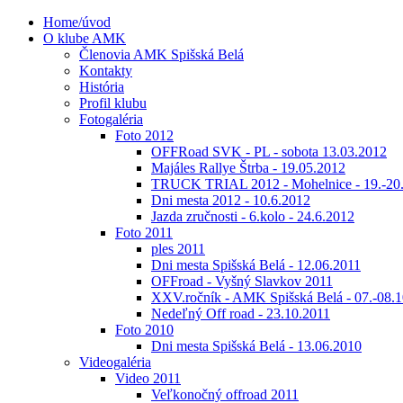
Home/úvod
O klube AMK
Členovia AMK Spišská Belá
Kontakty
História
Profil klubu
Fotogaléria
Foto 2012
OFFRoad SVK - PL - sobota 13.03.2012
Majáles Rallye Štrba - 19.05.2012
TRUCK TRIAL 2012 - Mohelnice - 19.-20
Dni mesta 2012 - 10.6.2012
Jazda zručnosti - 6.kolo - 24.6.2012
Foto 2011
ples 2011
Dni mesta Spišská Belá - 12.06.2011
OFFroad - Vyšný Slavkov 2011
XXV.ročník - AMK Spišská Belá - 07.-08.1
Nedeľný Off road - 23.10.2011
Foto 2010
Dni mesta Spišská Belá - 13.06.2010
Videogaléria
Video 2011
Veľkonočný offroad 2011