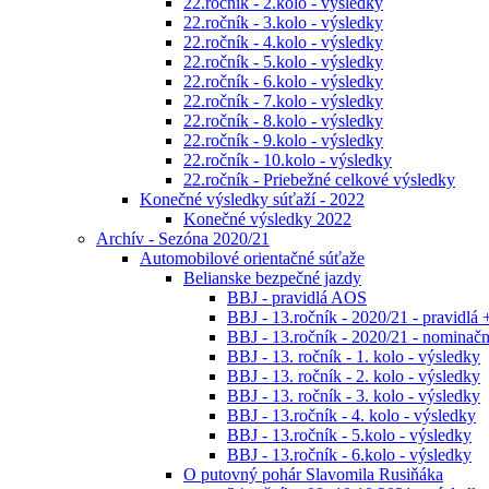
22.ročník - 2.kolo - výsledky
22.ročník - 3.kolo - výsledky
22.ročník - 4.kolo - výsledky
22.ročník - 5.kolo - výsledky
22.ročník - 6.kolo - výsledky
22.ročník - 7.kolo - výsledky
22.ročník - 8.kolo - výsledky
22.ročník - 9.kolo - výsledky
22.ročník - 10.kolo - výsledky
22.ročník - Priebežné celkové výsledky
Konečné výsledky súťaží - 2022
Konečné výsledky 2022
Archív - Sezóna 2020/21
Automobilové orientačné súťaže
Belianske bezpečné jazdy
BBJ - pravidlá AOS
BBJ - 13.ročník - 2020/21 - pravidlá 
BBJ - 13.ročník - 2020/21 - nominačná
BBJ - 13. ročník - 1. kolo - výsledky
BBJ - 13. ročník - 2. kolo - výsledky
BBJ - 13. ročník - 3. kolo - výsledky
BBJ - 13.ročník - 4. kolo - výsledky
BBJ - 13.ročník - 5.kolo - výsledky
BBJ - 13.ročník - 6.kolo - výsledky
O putovný pohár Slavomila Rusiňáka