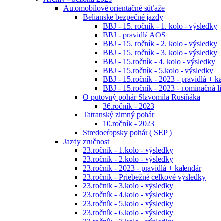
Automobilové orientačné súťaže
Belianske bezpečné jazdy
BBJ - 15. ročník - 1. kolo - výsledky
BBJ - pravidlá AOS
BBJ - 15. ročník - 2. kolo - výsledky
BBJ - 15. ročník - 3. kolo - výsledky
BBJ - 15.ročník - 4. kolo - výsledky
BBJ - 15.ročník - 5.kolo - výsledky
BBJ - 15.ročník - 2023 - pravidlá + k
BBJ - 15.ročník - 2023 - nominačná li
O putovný pohár Slavomila Rusiňáka
36.ročník - 2023
Tatranský zimný pohár
10.ročník - 2023
Stredoeŕopsky pohár ( SEP )
Jazdy zručnosti
23.ročník - 1.kolo - výsledky
23.ročník - 2.kolo - výsledky
23.ročník - 2023 - pravidlá + kalendár
23.ročník - Priebežné celkové výsledky
23.ročník - 3.kolo - výsledky
23.ročník - 4.kolo - výsledky
23.ročník - 5.kolo - výsledky
23.ročník - 6.kolo - výsledky