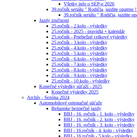
Všetky info o SEP-e 2026
39.ročník seriálu " Rodičia, jazdite opatrne !
39.ročník seriálu " Rodičia, jazdite op
Jazdy zručnosti
25.ročník - 2.kolo - výsledky
25.ročník - 2025 - pravidlá + kalendár
25.ročník - Priebežné celkové výsledky
25.ročník - 3.kolo - výsledky
25.ročník - 4.kolo - výsledky
25.ročník - 5.kolo - výsledky
25.ročník - 6.kolo - výsledky
25.ročník - 7.kolo - výsledky
25.ročník - 8.kolo - výsledky
25.ročník - 9.kolo - výsledky
25.ročník - 10.kolo - výsledky
Konečné výsledky súťaží - 2025
Konečné výsledky 2025
Archív - Sezóna 2024
Automobilové orientačné súťaže
Belianske bezpečné jazdy
BBJ - 16. ročník - 1. kolo - výsledky
BBJ - 16. ročník - 2. kolo - výsledky
BBJ - 16. ročník - 3. kolo - výsledky
BBJ - 16.ročník - 4. kolo - výsledky
BBJ - 16.ročník - 5.kolo - výsledky