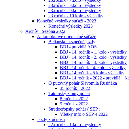
23.ročník - 7.kolo - výsledky
23.ročník - 8.kolo - výsledky
23.ročník - 9.kolo - výsledky
23.ročník - 10.kolo - výsledky
Konečné výsledky súťaží - 2023
Konečné výsledky 2023
Archív - Sezóna 2022
Automobilové orientačné súťaže
Belianske bezpečné jazdy
BBJ - pravidlá AOS
BBJ - 14. ročník - 1. kolo - výsledky
BBJ - 14. ročník - 2. kolo - výsledky
BBJ - 14. ročník - 3. kolo - výsledky
BBJ - 14.ročník - 4. kolo - výsledky
BBJ - 14.ročník - 5.kolo - výsledky
BBJ - 14.ročník - 2022 - pravidlá + k
O putovný pohár Slavomila Rusiňáka
35.ročník - 2022
Tatranský zimný pohár
8.ročník - 2022
9.ročník - 2022
Stredoeŕopsky pohár ( SEP )
Všetky info o SEP-e 2022
Jazdy zručnosti
22.ročník - 1.kolo - výsledky