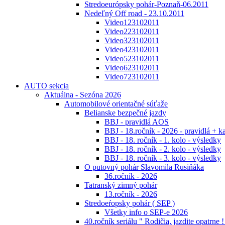
Stredoeurópsky pohár-Poznaň-06.2011
Nedeľný Off road - 23.10.2011
Video123102011
Video223102011
Video323102011
Video423102011
Video523102011
Video623102011
Video723102011
AUTO sekcia
Aktuálna - Sezóna 2026
Automobilové orientačné súťaže
Belianske bezpečné jazdy
BBJ - pravidlá AOS
BBJ - 18.ročník - 2026 - pravidlá + k
BBJ - 18. ročník - 1. kolo - výsledky
BBJ - 18. ročník - 2. kolo - výsledky
BBJ - 18. ročník - 3. kolo - výsledky
O putovný pohár Slavomila Rusiňáka
36.ročník - 2026
Tatranský zimný pohár
13.ročník - 2026
Stredoeŕopsky pohár ( SEP )
Všetky info o SEP-e 2026
40.ročník seriálu " Rodičia, jazdite opatrne !