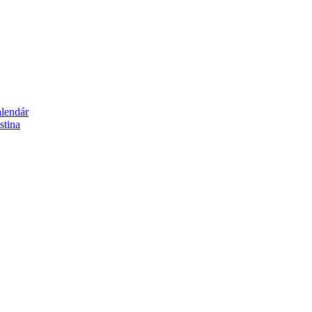
alendár
stina