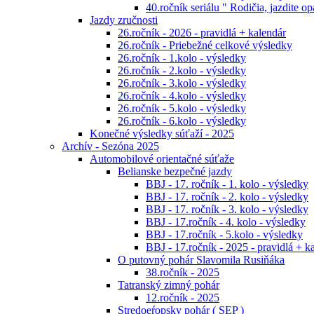
40.ročník seriálu " Rodičia, jazdite op
Jazdy zručnosti
26.ročník - 2026 - pravidlá + kalendár
26.ročník - Priebežné celkové výsledky
26.ročník - 1.kolo - výsledky
26.ročník - 2.kolo - výsledky
26.ročník - 3.kolo - výsledky
26.ročník - 4.kolo - výsledky
26.ročník - 5.kolo - výsledky
26.ročník - 6.kolo - výsledky
Konečné výsledky súťaží - 2025
Archív - Sezóna 2025
Automobilové orientačné súťaže
Belianske bezpečné jazdy
BBJ - 17. ročník - 1. kolo - výsledky
BBJ - 17. ročník - 2. kolo - výsledky
BBJ - 17. ročník - 3. kolo - výsledky
BBJ - 17.ročník - 4. kolo - výsledky
BBJ - 17.ročník - 5.kolo - výsledky
BBJ - 17.ročník - 2025 - pravidlá + k
O putovný pohár Slavomila Rusiňáka
38.ročník - 2025
Tatranský zimný pohár
12.ročník - 2025
Stredoeŕopsky pohár ( SEP )