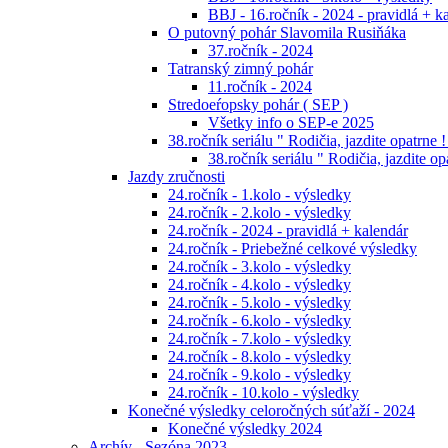
BBJ - 16.ročník - 2024 - pravidlá + k
O putovný pohár Slavomila Rusiňáka
37.ročník - 2024
Tatranský zimný pohár
11.ročník - 2024
Stredoeŕopsky pohár ( SEP )
Všetky info o SEP-e 2025
38.ročník seriálu " Rodičia, jazdite opatrne !
38.ročník seriálu " Rodičia, jazdite op
Jazdy zručnosti
24.ročník - 1.kolo - výsledky
24.ročník - 2.kolo - výsledky
24.ročník - 2024 - pravidlá + kalendár
24.ročník - Priebežné celkové výsledky
24.ročník - 3.kolo - výsledky
24.ročník - 4.kolo - výsledky
24.ročník - 5.kolo - výsledky
24.ročník - 6.kolo - výsledky
24.ročník - 7.kolo - výsledky
24.ročník - 8.kolo - výsledky
24.ročník - 9.kolo - výsledky
24.ročník - 10.kolo - výsledky
Konečné výsledky celoročných súťaží - 2024
Konečné výsledky 2024
Archív - Sezóna 2023