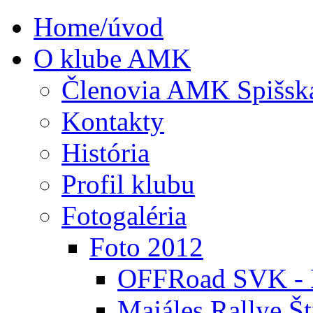
Home/úvod
O klube AMK
Členovia AMK Spišsk
Kontakty
História
Profil klubu
Fotogaléria
Foto 2012
OFFRoad SVK - P
Majáles Rallye Št