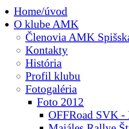
Home/úvod
O klube AMK
Členovia AMK Spišsk
Kontakty
História
Profil klubu
Fotogaléria
Foto 2012
OFFRoad SVK - P
Majáles Rallye Št