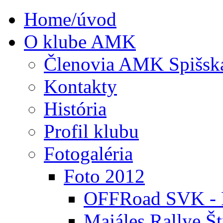
Home/úvod
O klube AMK
Členovia AMK Spišsk
Kontakty
História
Profil klubu
Fotogaléria
Foto 2012
OFFRoad SVK - P
Majáles Rallye Št