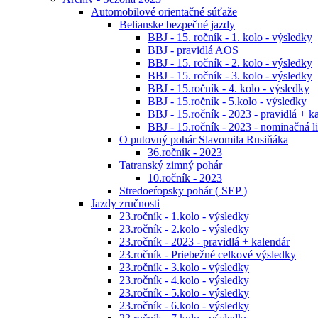
Automobilové orientačné súťaže
Belianske bezpečné jazdy
BBJ - 15. ročník - 1. kolo - výsledky
BBJ - pravidlá AOS
BBJ - 15. ročník - 2. kolo - výsledky
BBJ - 15. ročník - 3. kolo - výsledky
BBJ - 15.ročník - 4. kolo - výsledky
BBJ - 15.ročník - 5.kolo - výsledky
BBJ - 15.ročník - 2023 - pravidlá + k
BBJ - 15.ročník - 2023 - nominačná li
O putovný pohár Slavomila Rusiňáka
36.ročník - 2023
Tatranský zimný pohár
10.ročník - 2023
Stredoeŕopsky pohár ( SEP )
Jazdy zručnosti
23.ročník - 1.kolo - výsledky
23.ročník - 2.kolo - výsledky
23.ročník - 2023 - pravidlá + kalendár
23.ročník - Priebežné celkové výsledky
23.ročník - 3.kolo - výsledky
23.ročník - 4.kolo - výsledky
23.ročník - 5.kolo - výsledky
23.ročník - 6.kolo - výsledky