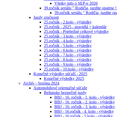
Všetky info o SEP-e 2026
39.ročník seriálu " Rodičia, jazdite opatrne !
39.ročník seriálu " Rodičia, jazdite op
Jazdy zručnosti
25.ročník - 2.kolo - výsledky
25.ročník - 2025 - pravidlá + kalendár
25.ročník - Priebežné celkové výsledky
25.ročník - 3.kolo - výsledky
25.ročník - 4.kolo - výsledky
25.ročník - 5.kolo - výsledky
25.ročník - 6.kolo - výsledky
25.ročník - 7.kolo - výsledky
25.ročník - 8.kolo - výsledky
25.ročník - 9.kolo - výsledky
25.ročník - 10.kolo - výsledky
Konečné výsledky súťaží - 2025
Konečné výsledky 2025
Archív - Sezóna 2024
Automobilové orientačné súťaže
Belianske bezpečné jazdy
BBJ - 16. ročník - 1. kolo - výsledky
BBJ - 16. ročník - 2. kolo - výsledky
BBJ - 16. ročník - 3. kolo - výsledky
BBJ - 16.ročník - 4. kolo - výsledky
BBJ - 16.ročník - 5.kolo - výsledky