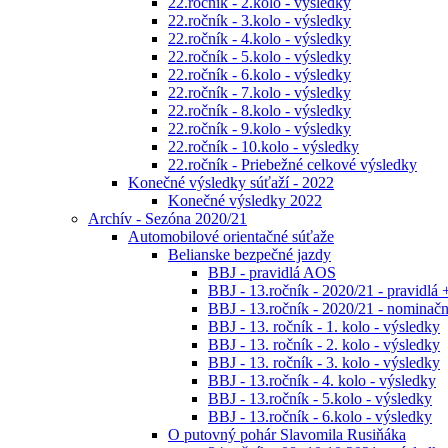
22.ročník - 2.kolo - výsledky
22.ročník - 3.kolo - výsledky
22.ročník - 4.kolo - výsledky
22.ročník - 5.kolo - výsledky
22.ročník - 6.kolo - výsledky
22.ročník - 7.kolo - výsledky
22.ročník - 8.kolo - výsledky
22.ročník - 9.kolo - výsledky
22.ročník - 10.kolo - výsledky
22.ročník - Priebežné celkové výsledky
Konečné výsledky súťaží - 2022
Konečné výsledky 2022
Archív - Sezóna 2020/21
Automobilové orientačné súťaže
Belianske bezpečné jazdy
BBJ - pravidlá AOS
BBJ - 13.ročník - 2020/21 - pravidlá 
BBJ - 13.ročník - 2020/21 - nominačná
BBJ - 13. ročník - 1. kolo - výsledky
BBJ - 13. ročník - 2. kolo - výsledky
BBJ - 13. ročník - 3. kolo - výsledky
BBJ - 13.ročník - 4. kolo - výsledky
BBJ - 13.ročník - 5.kolo - výsledky
BBJ - 13.ročník - 6.kolo - výsledky
O putovný pohár Slavomila Rusiňáka