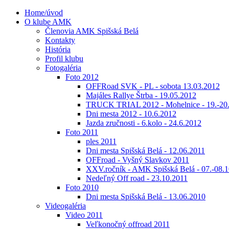
Home/úvod
O klube AMK
Členovia AMK Spišská Belá
Kontakty
História
Profil klubu
Fotogaléria
Foto 2012
OFFRoad SVK - PL - sobota 13.03.2012
Majáles Rallye Štrba - 19.05.2012
TRUCK TRIAL 2012 - Mohelnice - 19.-20
Dni mesta 2012 - 10.6.2012
Jazda zručnosti - 6.kolo - 24.6.2012
Foto 2011
ples 2011
Dni mesta Spišská Belá - 12.06.2011
OFFroad - Vyšný Slavkov 2011
XXV.ročník - AMK Spišská Belá - 07.-08.1
Nedeľný Off road - 23.10.2011
Foto 2010
Dni mesta Spišská Belá - 13.06.2010
Videogaléria
Video 2011
Veľkonočný offroad 2011