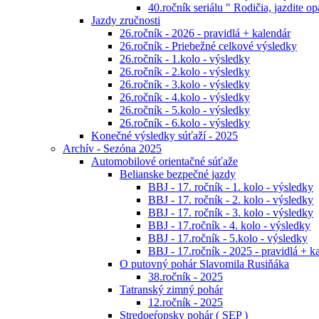
40.ročník seriálu " Rodičia, jazdite op
Jazdy zručnosti
26.ročník - 2026 - pravidlá + kalendár
26.ročník - Priebežné celkové výsledky
26.ročník - 1.kolo - výsledky
26.ročník - 2.kolo - výsledky
26.ročník - 3.kolo - výsledky
26.ročník - 4.kolo - výsledky
26.ročník - 5.kolo - výsledky
26.ročník - 6.kolo - výsledky
Konečné výsledky súťaží - 2025
Archív - Sezóna 2025
Automobilové orientačné súťaže
Belianske bezpečné jazdy
BBJ - 17. ročník - 1. kolo - výsledky
BBJ - 17. ročník - 2. kolo - výsledky
BBJ - 17. ročník - 3. kolo - výsledky
BBJ - 17.ročník - 4. kolo - výsledky
BBJ - 17.ročník - 5.kolo - výsledky
BBJ - 17.ročník - 2025 - pravidlá + k
O putovný pohár Slavomila Rusiňáka
38.ročník - 2025
Tatranský zimný pohár
12.ročník - 2025
Stredoeŕopsky pohár ( SEP )