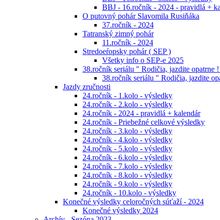
BBJ - 16.ročník - 2024 - pravidlá + k
O putovný pohár Slavomila Rusiňáka
37.ročník - 2024
Tatranský zimný pohár
11.ročník - 2024
Stredoeŕopsky pohár ( SEP )
Všetky info o SEP-e 2025
38.ročník seriálu " Rodičia, jazdite opatrne !
38.ročník seriálu " Rodičia, jazdite op
Jazdy zručnosti
24.ročník - 1.kolo - výsledky
24.ročník - 2.kolo - výsledky
24.ročník - 2024 - pravidlá + kalendár
24.ročník - Priebežné celkové výsledky
24.ročník - 3.kolo - výsledky
24.ročník - 4.kolo - výsledky
24.ročník - 5.kolo - výsledky
24.ročník - 6.kolo - výsledky
24.ročník - 7.kolo - výsledky
24.ročník - 8.kolo - výsledky
24.ročník - 9.kolo - výsledky
24.ročník - 10.kolo - výsledky
Konečné výsledky celoročných súťaží - 2024
Konečné výsledky 2024
Archív - Sezóna 2023