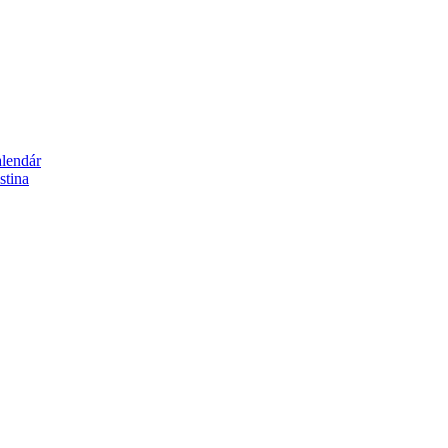
alendár
stina