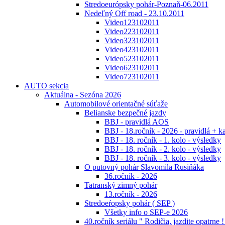
Stredoeurópsky pohár-Poznaň-06.2011
Nedeľný Off road - 23.10.2011
Video123102011
Video223102011
Video323102011
Video423102011
Video523102011
Video623102011
Video723102011
AUTO sekcia
Aktuálna - Sezóna 2026
Automobilové orientačné súťaže
Belianske bezpečné jazdy
BBJ - pravidlá AOS
BBJ - 18.ročník - 2026 - pravidlá + k
BBJ - 18. ročník - 1. kolo - výsledky
BBJ - 18. ročník - 2. kolo - výsledky
BBJ - 18. ročník - 3. kolo - výsledky
O putovný pohár Slavomila Rusiňáka
36.ročník - 2026
Tatranský zimný pohár
13.ročník - 2026
Stredoeŕopsky pohár ( SEP )
Všetky info o SEP-e 2026
40.ročník seriálu " Rodičia, jazdite opatrne !