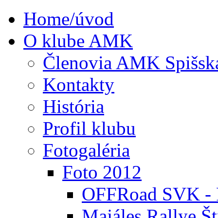
Home/úvod
O klube AMK
Členovia AMK Spišsk
Kontakty
História
Profil klubu
Fotogaléria
Foto 2012
OFFRoad SVK - P
Majáles Rallye Št