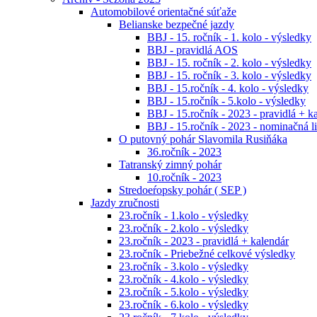
Automobilové orientačné súťaže
Belianske bezpečné jazdy
BBJ - 15. ročník - 1. kolo - výsledky
BBJ - pravidlá AOS
BBJ - 15. ročník - 2. kolo - výsledky
BBJ - 15. ročník - 3. kolo - výsledky
BBJ - 15.ročník - 4. kolo - výsledky
BBJ - 15.ročník - 5.kolo - výsledky
BBJ - 15.ročník - 2023 - pravidlá + k
BBJ - 15.ročník - 2023 - nominačná li
O putovný pohár Slavomila Rusiňáka
36.ročník - 2023
Tatranský zimný pohár
10.ročník - 2023
Stredoeŕopsky pohár ( SEP )
Jazdy zručnosti
23.ročník - 1.kolo - výsledky
23.ročník - 2.kolo - výsledky
23.ročník - 2023 - pravidlá + kalendár
23.ročník - Priebežné celkové výsledky
23.ročník - 3.kolo - výsledky
23.ročník - 4.kolo - výsledky
23.ročník - 5.kolo - výsledky
23.ročník - 6.kolo - výsledky