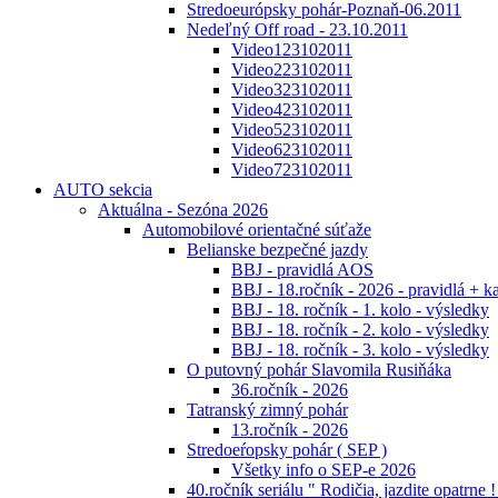
Stredoeurópsky pohár-Poznaň-06.2011
Nedeľný Off road - 23.10.2011
Video123102011
Video223102011
Video323102011
Video423102011
Video523102011
Video623102011
Video723102011
AUTO sekcia
Aktuálna - Sezóna 2026
Automobilové orientačné súťaže
Belianske bezpečné jazdy
BBJ - pravidlá AOS
BBJ - 18.ročník - 2026 - pravidlá + k
BBJ - 18. ročník - 1. kolo - výsledky
BBJ - 18. ročník - 2. kolo - výsledky
BBJ - 18. ročník - 3. kolo - výsledky
O putovný pohár Slavomila Rusiňáka
36.ročník - 2026
Tatranský zimný pohár
13.ročník - 2026
Stredoeŕopsky pohár ( SEP )
Všetky info o SEP-e 2026
40.ročník seriálu " Rodičia, jazdite opatrne !