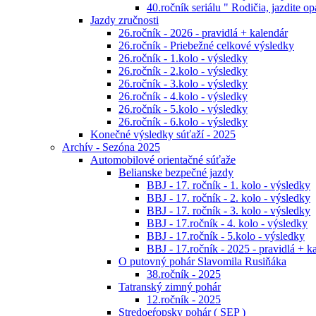
40.ročník seriálu " Rodičia, jazdite op
Jazdy zručnosti
26.ročník - 2026 - pravidlá + kalendár
26.ročník - Priebežné celkové výsledky
26.ročník - 1.kolo - výsledky
26.ročník - 2.kolo - výsledky
26.ročník - 3.kolo - výsledky
26.ročník - 4.kolo - výsledky
26.ročník - 5.kolo - výsledky
26.ročník - 6.kolo - výsledky
Konečné výsledky súťaží - 2025
Archív - Sezóna 2025
Automobilové orientačné súťaže
Belianske bezpečné jazdy
BBJ - 17. ročník - 1. kolo - výsledky
BBJ - 17. ročník - 2. kolo - výsledky
BBJ - 17. ročník - 3. kolo - výsledky
BBJ - 17.ročník - 4. kolo - výsledky
BBJ - 17.ročník - 5.kolo - výsledky
BBJ - 17.ročník - 2025 - pravidlá + k
O putovný pohár Slavomila Rusiňáka
38.ročník - 2025
Tatranský zimný pohár
12.ročník - 2025
Stredoeŕopsky pohár ( SEP )