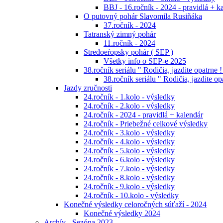
BBJ - 16.ročník - 2024 - pravidlá + k
O putovný pohár Slavomila Rusiňáka
37.ročník - 2024
Tatranský zimný pohár
11.ročník - 2024
Stredoeŕopsky pohár ( SEP )
Všetky info o SEP-e 2025
38.ročník seriálu " Rodičia, jazdite opatrne !
38.ročník seriálu " Rodičia, jazdite op
Jazdy zručnosti
24.ročník - 1.kolo - výsledky
24.ročník - 2.kolo - výsledky
24.ročník - 2024 - pravidlá + kalendár
24.ročník - Priebežné celkové výsledky
24.ročník - 3.kolo - výsledky
24.ročník - 4.kolo - výsledky
24.ročník - 5.kolo - výsledky
24.ročník - 6.kolo - výsledky
24.ročník - 7.kolo - výsledky
24.ročník - 8.kolo - výsledky
24.ročník - 9.kolo - výsledky
24.ročník - 10.kolo - výsledky
Konečné výsledky celoročných súťaží - 2024
Konečné výsledky 2024
Archív - Sezóna 2023