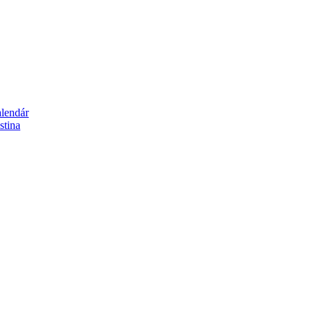
alendár
stina