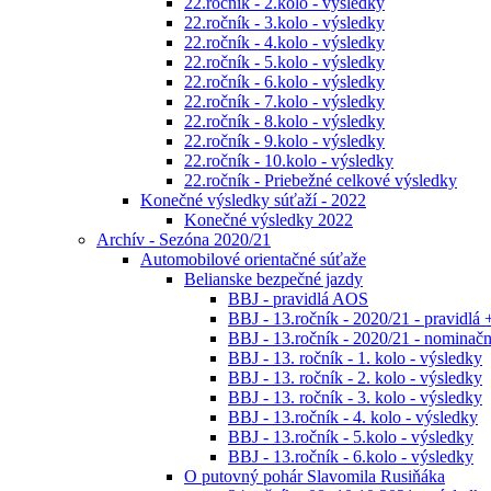
22.ročník - 2.kolo - výsledky
22.ročník - 3.kolo - výsledky
22.ročník - 4.kolo - výsledky
22.ročník - 5.kolo - výsledky
22.ročník - 6.kolo - výsledky
22.ročník - 7.kolo - výsledky
22.ročník - 8.kolo - výsledky
22.ročník - 9.kolo - výsledky
22.ročník - 10.kolo - výsledky
22.ročník - Priebežné celkové výsledky
Konečné výsledky súťaží - 2022
Konečné výsledky 2022
Archív - Sezóna 2020/21
Automobilové orientačné súťaže
Belianske bezpečné jazdy
BBJ - pravidlá AOS
BBJ - 13.ročník - 2020/21 - pravidlá 
BBJ - 13.ročník - 2020/21 - nominačná
BBJ - 13. ročník - 1. kolo - výsledky
BBJ - 13. ročník - 2. kolo - výsledky
BBJ - 13. ročník - 3. kolo - výsledky
BBJ - 13.ročník - 4. kolo - výsledky
BBJ - 13.ročník - 5.kolo - výsledky
BBJ - 13.ročník - 6.kolo - výsledky
O putovný pohár Slavomila Rusiňáka