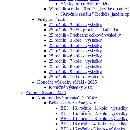
Všetky info o SEP-e 2026
39.ročník seriálu " Rodičia, jazdite opatrne !
39.ročník seriálu " Rodičia, jazdite op
Jazdy zručnosti
25.ročník - 2.kolo - výsledky
25.ročník - 2025 - pravidlá + kalendár
25.ročník - Priebežné celkové výsledky
25.ročník - 3.kolo - výsledky
25.ročník - 4.kolo - výsledky
25.ročník - 5.kolo - výsledky
25.ročník - 6.kolo - výsledky
25.ročník - 7.kolo - výsledky
25.ročník - 8.kolo - výsledky
25.ročník - 9.kolo - výsledky
25.ročník - 10.kolo - výsledky
Konečné výsledky súťaží - 2025
Konečné výsledky 2025
Archív - Sezóna 2024
Automobilové orientačné súťaže
Belianske bezpečné jazdy
BBJ - 16. ročník - 1. kolo - výsledky
BBJ - 16. ročník - 2. kolo - výsledky
BBJ - 16. ročník - 3. kolo - výsledky
BBJ - 16.ročník - 4. kolo - výsledky
BBJ - 16.ročník - 5.kolo - výsledky