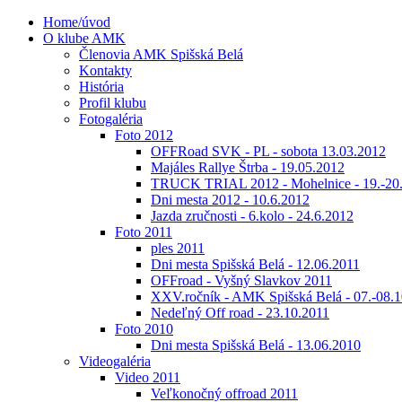
Home/úvod
O klube AMK
Členovia AMK Spišská Belá
Kontakty
História
Profil klubu
Fotogaléria
Foto 2012
OFFRoad SVK - PL - sobota 13.03.2012
Majáles Rallye Štrba - 19.05.2012
TRUCK TRIAL 2012 - Mohelnice - 19.-20
Dni mesta 2012 - 10.6.2012
Jazda zručnosti - 6.kolo - 24.6.2012
Foto 2011
ples 2011
Dni mesta Spišská Belá - 12.06.2011
OFFroad - Vyšný Slavkov 2011
XXV.ročník - AMK Spišská Belá - 07.-08.1
Nedeľný Off road - 23.10.2011
Foto 2010
Dni mesta Spišská Belá - 13.06.2010
Videogaléria
Video 2011
Veľkonočný offroad 2011