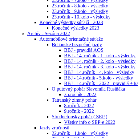
23.ročník - 7.kolo - výsledky
23.ročník - 8.kolo - výsledky
23.ročník - 9.kolo - výsledky
23.ročník - 10.kolo - výsledky
Konečné výsledky súťaží - 2023
Konečné výsledky 2023
Archív - Sezóna 2022
Automobilové orientačné súťaže
Belianske bezpečné jazdy
BBJ - pravidlá AOS
BBJ - 14. ročník - 1. kolo - výsledky
BBJ - 14. ročník - 2. kolo - výsledky
BBJ - 14. ročník - 3. kolo - výsledky
BBJ - 14.ročník - 4. kolo - výsledky
BBJ - 14.ročník - 5.kolo - výsledky
BBJ - 14.ročník - 2022 - pravidlá + k
O putovný pohár Slavomila Rusiňáka
35.ročník - 2022
Tatranský zimný pohár
8.ročník - 2022
9.ročník - 2022
Stredoeŕopsky pohár ( SEP )
Všetky info o SEP-e 2022
Jazdy zručnosti
22.ročník - 1.kolo - výsledky